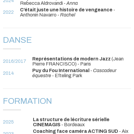
2024
Rebecca Aldrovandi -
Anna
C’était juste une histoire de vengeance
-
2022
Anthonin Navarro -
Rachel
DANSE
Représentations de modern Jazz
(Jean
2016/2017
Pierre FRANCISCO)
- Paris
Puy du Fou International
-
Cascadeur
2014
équestre
- Efteling Park
FORMATION
La structure de lécriture sérielle
2025
CINEMAGIS
- Bordeaux
Coaching face caméra ACTING SUD
- Aix
2023